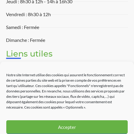
Jeudi : 8h30 à 12h - 14h à 16h30
Vendredi : 8h30 à 12h
Samedi : Fermée
Dimanche : Fermée
Liens utiles
Associations
Notre site Internet utilise des cookies qui assurent le fonctionnement correct
Découvrir Touët-sur-Var
de certaines parties du site web et la prise en compte de vos préférences en
tant qu’utilisateur. Ces cookies appelés "Fonctionnels" n'enregistrent pas de
données personnelles. En revanche, nous utilisons des services proposés par
Commerces
des tiers (partage sur les réseaux sociaux, flux de vidéo, captcha,...) qui
déposent également des cookies pour lequel votre consentement est
Contact
nécessaire. Ces cookies sont appelés « Optionnels ».
Accepter
Partenaires