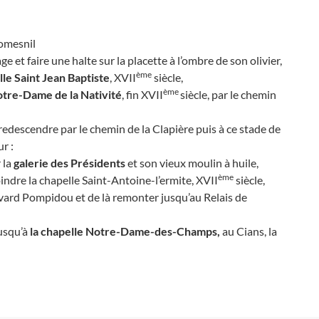
lomesnil
e et faire une halte sur la placette à l’ombre de son olivier,
ème
le Saint Jean Baptiste
, XVII
siècle,
ème
otre-Dame de la Nativité
, fin XVII
siècle, par le chemin
 redescendre par le chemin de la Clapière puis à ce stade de
ur :
 la
galerie des Présidents
et son vieux moulin à huile,
ème
indre la chapelle Saint-Antoine-l’ermite, XVII
siècle,
levard Pompidou et de là remonter jusqu’au Relais de
jusqu’à
la chapelle Notre-Dame-des-Champs,
au Cians, la