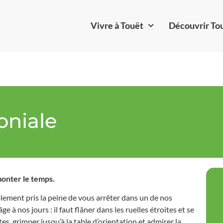
Vivre à Touët
Découvrir To
oniale
emonter le temps.
blement pris la peine de vous arrêter dans un de nos
 à nos jours : il faut flâner dans les ruelles étroites et se
es, grimper jusqu’à la table d’orientation et admirer la