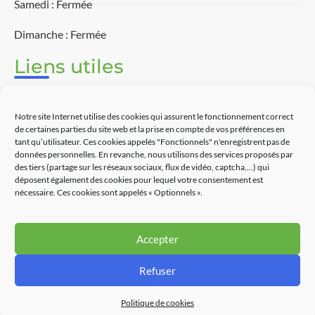
Samedi : Fermée
Dimanche : Fermée
Liens utiles
Associations
Notre site Internet utilise des cookies qui assurent le fonctionnement correct
Découvrir Touët-sur-Var
de certaines parties du site web et la prise en compte de vos préférences en
tant qu’utilisateur. Ces cookies appelés "Fonctionnels" n'enregistrent pas de
données personnelles. En revanche, nous utilisons des services proposés par
Commerces
des tiers (partage sur les réseaux sociaux, flux de vidéo, captcha,...) qui
déposent également des cookies pour lequel votre consentement est
Contact
nécessaire. Ces cookies sont appelés « Optionnels ».
Accepter
Partenaires
Refuser
Plan de site
Mentions légales
Politique des cookies
Politique de cookies
Accessibilité : partiellement conforme