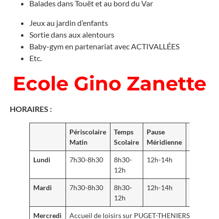
Balades dans Touët et au bord du Var
Jeux au jardin d’enfants
Sortie dans aux alentours
Baby-gym en partenariat avec ACTIVALLÉES
Etc.
Ecole Gino Zanette
HORAIRES :
Périscolaire
Temps
Pause
Temps
Matin
Scolaire
Méridienne
Scolaire
Lundi
7h30-8h30
8h30-
12h-14h
14h-
12h
16h30
Mardi
7h30-8h30
8h30-
12h-14h
14h-
12h
16h30
Mercredi
Accueil de loisirs sur PUGET-THENIERS : 7h30 –