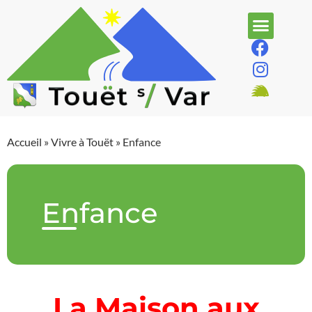
Accueil
»
Vivre à Touët
»
Enfance
Enfance
La Maison aux