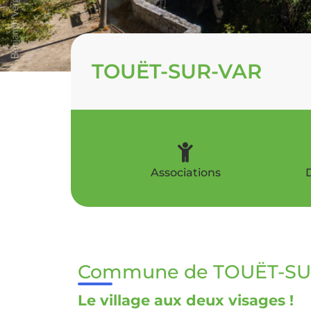
TOUËT-SUR-VAR
Associations
D
Commune de TOUËT-SU
Le village aux deux visages !