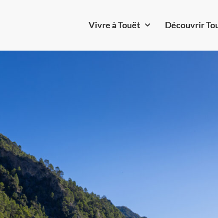
Vivre à Touët
Découvrir To