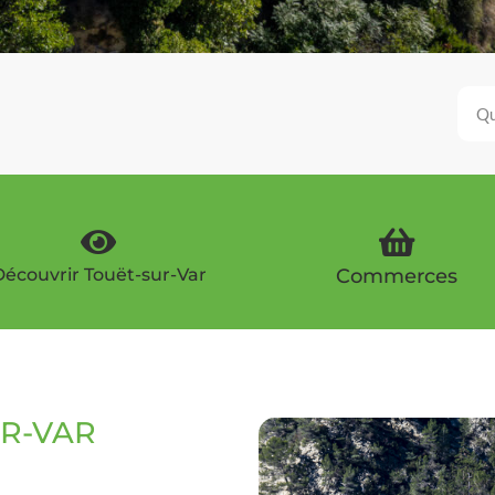
écouvrir Touët-sur-Var
Commerces
R-VAR