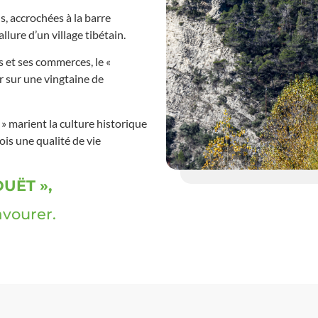
ns, accrochées à la barre
allure d’un village tibétain.
 et ses commerces, le «
r sur une vingtaine de
 » marient la culture historique
is une qualité de vie
OUËT »,
avourer.