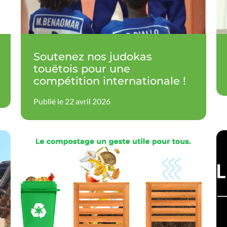
Soutenez nos judokas
touëtois pour une
compétition internationale !
Publié le 22 avril 2026