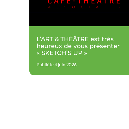
L’ART & THÉÂTRE est très
heureux de vous présenter
« SKETCH’S UP »
Publié le 4 juin 2026