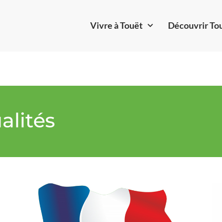
Vivre à Touët
Découvrir To
alités