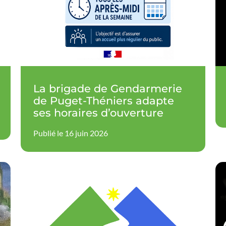
La brigade de Gendarmerie
de Puget-Théniers adapte
ses horaires d’ouverture
Publié le 16 juin 2026