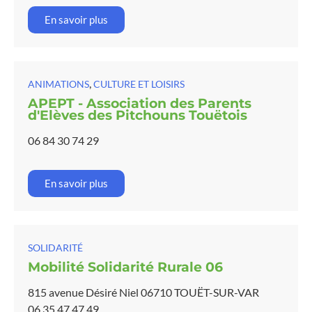
En savoir plus
,
ANIMATIONS
CULTURE ET LOISIRS
APEPT - Association des Parents
d'Elèves des Pitchouns Touëtois
06 84 30 74 29
En savoir plus
SOLIDARITÉ
Mobilité Solidarité Rurale 06
815 avenue Désiré Niel 06710 TOUËT-SUR-VAR
06 35 47 47 49