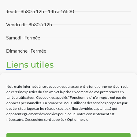
Jeudi : 8h30 à 12h - 14h à 16h30
Vendredi : 8h30 à 12h
Samedi : Fermée
Dimanche : Fermée
Liens utiles
Associations
Notre site Internet utilise des cookies qui assurent le fonctionnement correct
Découvrir Touët-sur-Var
de certaines parties du site web et la prise en compte de vos préférences en
tant qu’utilisateur. Ces cookies appelés "Fonctionnels" n'enregistrent pas de
données personnelles. En revanche, nous utilisons des services proposés par
Commerces
des tiers (partage sur les réseaux sociaux, flux de vidéo, captcha,...) qui
déposent également des cookies pour lequel votre consentement est
Contact
nécessaire. Ces cookies sont appelés « Optionnels ».