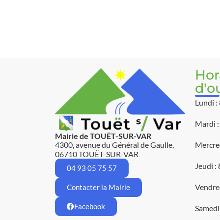
Hor
d'o
Lundi :
Mardi :
Mairie de TOUËT-SUR-VAR
4300, avenue du Général de Gaulle,
Mercred
06710 TOUËT-SUR-VAR
Jeudi :
04 93 05 75 57
Vendred
Contacter la Mairie
Facebook
Samedi