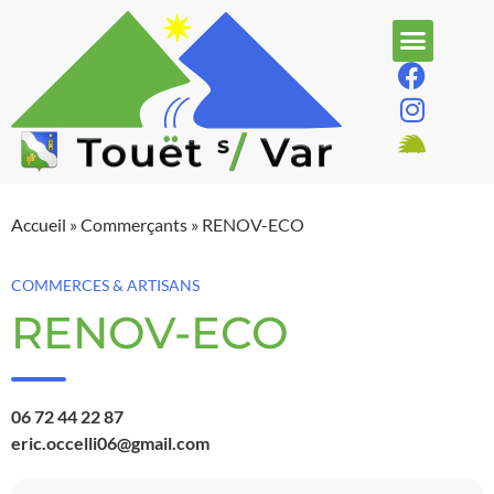
Accueil
»
Commerçants
»
RENOV-ECO
COMMERCES & ARTISANS
RENOV-ECO
06 72 44 22 87
eric.occelli06@gmail.com