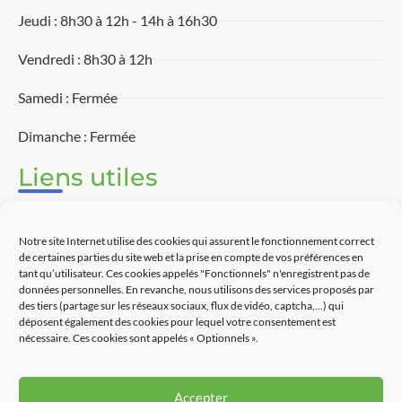
Jeudi : 8h30 à 12h - 14h à 16h30
Vendredi : 8h30 à 12h
Samedi : Fermée
Dimanche : Fermée
Liens utiles
Associations
Notre site Internet utilise des cookies qui assurent le fonctionnement correct
Découvrir Touët-sur-Var
de certaines parties du site web et la prise en compte de vos préférences en
tant qu’utilisateur. Ces cookies appelés "Fonctionnels" n'enregistrent pas de
données personnelles. En revanche, nous utilisons des services proposés par
Commerces
des tiers (partage sur les réseaux sociaux, flux de vidéo, captcha,...) qui
déposent également des cookies pour lequel votre consentement est
Contact
nécessaire. Ces cookies sont appelés « Optionnels ».
Accepter